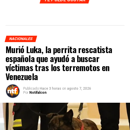
NACIONALES
Murió Luka, la perrita rescatista
española que ayudó a buscar
víctimas tras los terremotos en
Venezuela
Publicado
Hace 3 horas
on
agosto 7, 2026
Por
Notifalcon