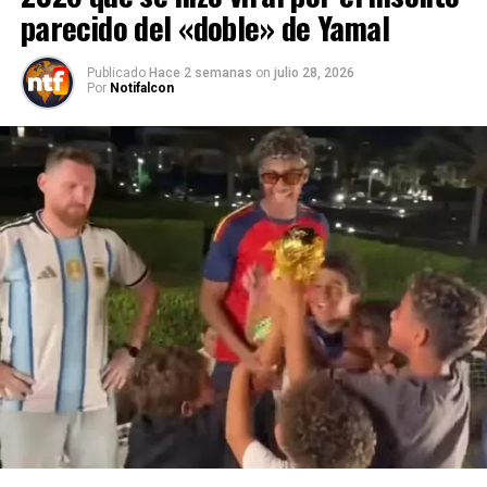
parecido del «doble» de Yamal
Publicado
Hace 2 semanas
on
julio 28, 2026
Por
Notifalcon