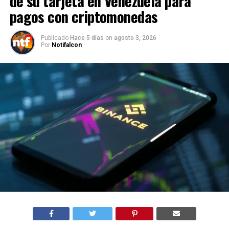
de su tarjeta en Venezuela para
pagos con criptomonedas
Publicado
Hace 5 días
on
agosto 3, 2026
Por
Notifalcon