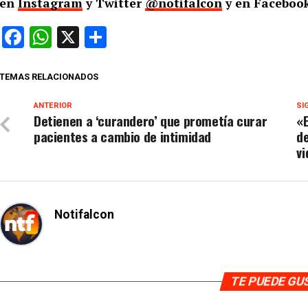
en
Instagram
y Twitter
@notifalcon
y en Facebook
Facebook
WhatsApp
X
Compartir
TEMAS RELACIONADOS
ANTERIOR
SI
Detienen a ‘curandero’ que prometía curar
«E
pacientes a cambio de intimidad
d
vi
Notifalcon
TE PUEDE G