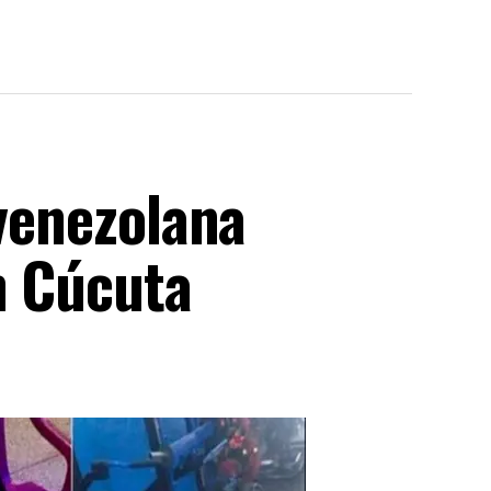
 venezolana
n Cúcuta