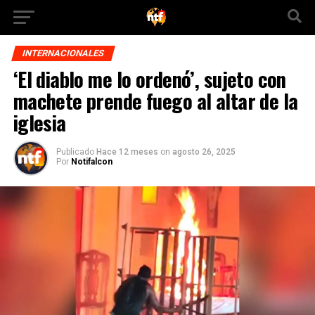
INTERNACIONALES
‘El diablo me lo ordenó’, sujeto con
machete prende fuego al altar de la
iglesia
Publicado
Hace 12 meses
on
agosto 26, 2025
Por
Notifalcon