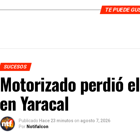
TE PUEDE G
SUCESOS
Motorizado perdió el
en Yaracal
Publicado
Hace 23 minutos
on
agosto 7, 2026
Por
Notifalcon