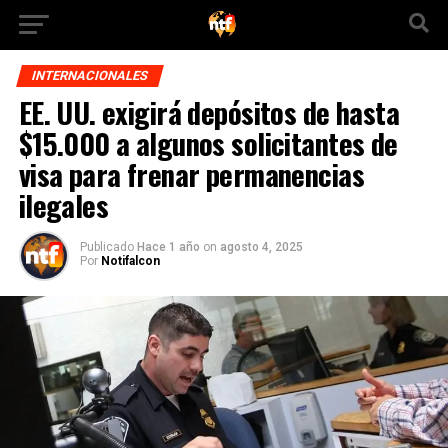
INTERNACIONALES
EE. UU. exigirá depósitos de hasta
$15.000 a algunos solicitantes de
visa para frenar permanencias
ilegales
Publicado
Hace 1 año
on
agosto 4, 2025
Por
Notifalcon