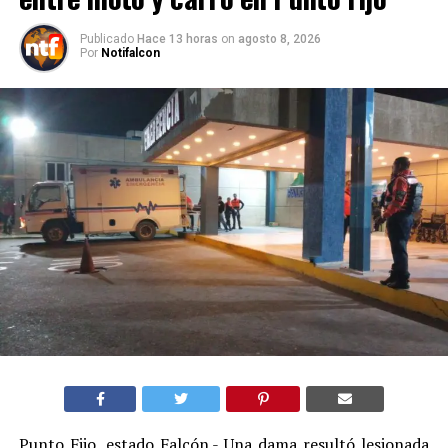
Publicado
Hace 13 horas
on
agosto 8, 2026
Por
Notifalcon
Punto Fijo, estado Falcón.- Una dama resultó lesionada