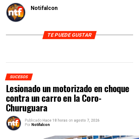
Notifalcon
TE PUEDE GUSTAR
SUCESOS
Lesionado un motorizado en choque
contra un carro en la Coro-
Churuguara
Publicado
Hace 18 horas
on
agosto 7, 2026
Por
Notifalcon