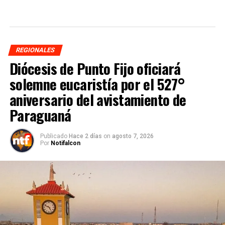
REGIONALES
Diócesis de Punto Fijo oficiará
solemne eucaristía por el 527°
aniversario del avistamiento de
Paraguaná
Publicado
Hace 2 días
on
agosto 7, 2026
Por
Notifalcon