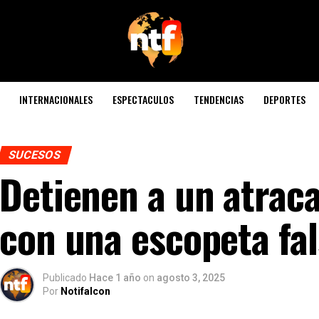
INTERNACIONALES
ESPECTACULOS
TENDENCIAS
DEPORTES
SUCESOS
Detienen a un atraca
con una escopeta fa
Publicado
Hace 1 año
on
agosto 3, 2025
Por
Notifalcon