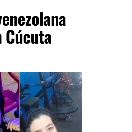
 venezolana
n Cúcuta