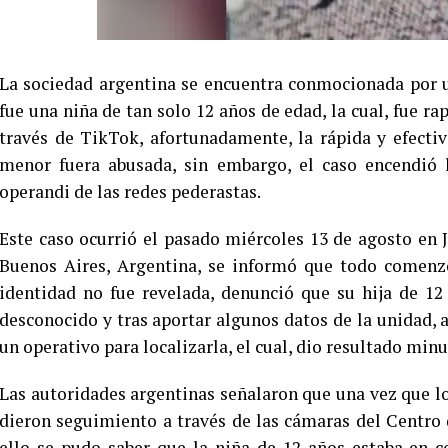
La sociedad argentina se encuentra conmocionada por u
fue una niña de tan solo 12 años de edad, la cual, fue ra
través de TikTok, afortunadamente, la rápida y efectiv
menor fuera abusada, sin embargo, el caso encendió 
operandi de las redes pederastas.
Este caso ocurrió el pasado miércoles 13 de agosto en J
Buenos Aires, Argentina, se informó que todo comenz
identidad no fue revelada, denunció que su hija de 12
desconocido y tras aportar algunos datos de la unidad, 
un operativo para localizarla, el cual, dio resultado min
Las autoridades argentinas señalaron que una vez que l
dieron seguimiento a través de las cámaras del Centro
ello se pudo saber que la niña de 12 años estaba en c