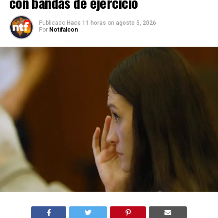
con bandas de ejercicio
Publicado
Hace 11 horas
on
agosto 5, 2026
Por
Notifalcon