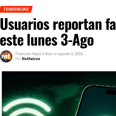
TENDENCIAS
Usuarios reportan f
este lunes 3-Ago
Publicado
Hace 3 días
on
agosto 3, 2026
Por
Notifalcon