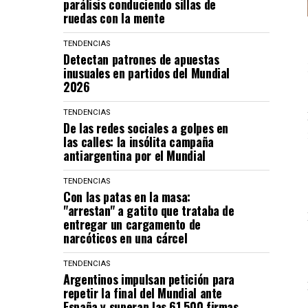
parálisis conduciendo sillas de
ruedas con la mente
TENDENCIAS
Detectan patrones de apuestas
inusuales en partidos del Mundial
2026
TENDENCIAS
De las redes sociales a golpes en
las calles: la insólita campaña
antiargentina por el Mundial
TENDENCIAS
Con las patas en la masa:
"arrestan" a gatito que trataba de
entregar un cargamento de
narcóticos en una cárcel
TENDENCIAS
Argentinos impulsan petición para
repetir la final del Mundial ante
España y superan las 61.500 firmas