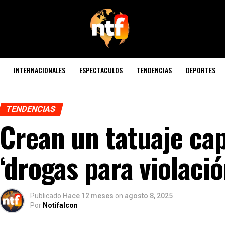
INTERNACIONALES
ESPECTACULOS
TENDENCIAS
DEPORTES
TENDENCIAS
Crean un tatuaje ca
‘drogas para violació
Publicado
Hace 12 meses
on
agosto 8, 2025
Por
Notifalcon