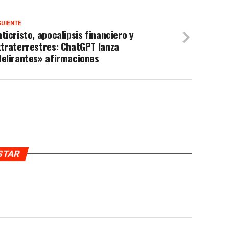
GUIENTE
ticristo, apocalipsis financiero y
traterrestres: ChatGPT lanza
delirantes» afirmaciones
USTAR