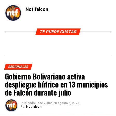
Notifalcon
TE PUEDE GUSTAR
REGIONALES
Gobierno Bolivariano activa
despliegue hídrico en 13 municipios
de Falcón durante julio
Publicado
Hace 2 días
on
agosto 5, 2026
Por
Notifalcon