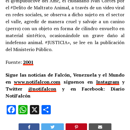
el @mpublicove del Amc, el ciudadano Iván Cortes por
el #Delito de Maltrato Animal, a través de un video viral
en redes sociales, se observa a dicho sujeto en el sector
el valle, agredir de manera cruel y salvaje a un canino
(perro) con un objeto en forma de cilindro envuelto en
material sintético, ocasionándole un grave daño al
indefenso animal. #JUSTICIA», se lee en la publicación
del Ministerio Público.
Fuente:
2001
Sigue las noticias de Falcón, Venezuela y el Mundo
en
www.notifalcon.com
síguenos en
Instagram
y
Twitter
@notifalcon
y en Facebook: Diario
NotiFalcón
Facebook
WhatsApp
X
Compartir