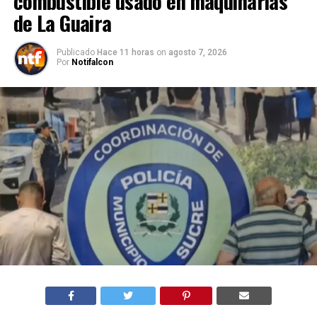
combustible usado en maquinarias
de La Guaira
Publicado
Hace 11 horas
on
agosto 7, 2026
Por
Notifalcon