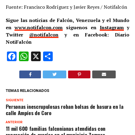
Fuente: Francisco Rodríguez y Javier Reyes / Notifalcón
Sigue las noticias de Falcón, Venezuela y el Mundo
en
www.notifalcon.com
síguenos en
Instagram
y
Twitter
@notifalcon
y en Facebook: Diario
NotiFalcón
Facebook
WhatsApp
X
Compartir
TEMAS RELACIONADOS
SIGUIENTE
Personas inescrupulosas roban bolsas de basura en la
calle Ampíes de Coro
ANTERIOR
11 mil 600 familias falconianas atendidas con
reparación de averías en el municipio Zamora