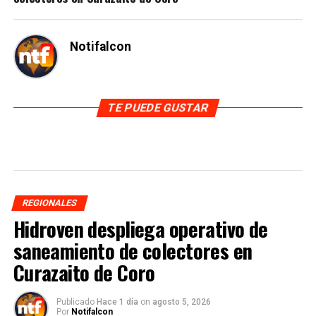
Notifalcon
TE PUEDE GUSTAR
REGIONALES
Hidroven despliega operativo de
saneamiento de colectores en
Curazaito de Coro
Publicado
Hace 1 día
on
agosto 5, 2026
Por
Notifalcon