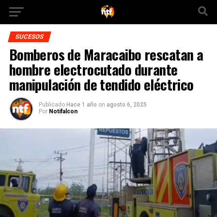
SUCESOS
Bomberos de Maracaibo rescatan a
hombre electrocutado durante
manipulación de tendido eléctrico
Publicado
Hace 1 año
on
agosto 6, 2025
Por
Notifalcon