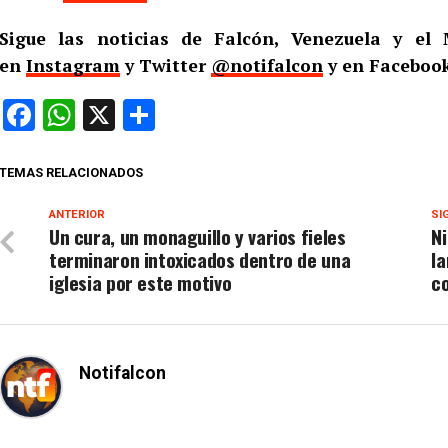
Sigue las noticias de Falcón, Venezuela y e
en
Instagram
y Twitter
@notifalcon
y en Facebook
Facebook
WhatsApp
X
Compartir
TEMAS RELACIONADOS
ANTERIOR
SI
Un cura, un monaguillo y varios fieles
Ni
terminaron intoxicados dentro de una
la
iglesia por este motivo
c
Notifalcon