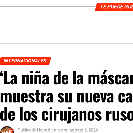
TE PUEDE G
INTERNACIONALES
‘La niña de la másca
muestra su nueva car
de los cirujanos rus
Publicado
Hace 6 horas
on
agosto 6, 2026