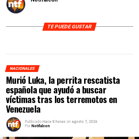
TE PUEDE GUSTAR
NACIONALES
Murió Luka, la perrita rescatista
española que ayudó a buscar
víctimas tras los terremotos en
Venezuela
Publicado
Hace 8 horas
on
agosto 7, 2026
Por
Notifalcon