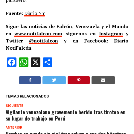
paradero.
Fuente
:
Diario NY
Sigue las noticias de Falcón, Venezuela y el Mundo
en
www.notifalcon.com
síguenos en
Instagram
y
Twitter
@notifalcon
y en Facebook: Diario
NotiFalcón
Facebook
WhatsApp
X
Compartir
TEMAS RELACIONADOS
SIGUIENTE
Vigilante venezolano gravemente herido tras tiroteo en
su lugar de trabajo en Perú
ANTERIOR
Hombre se queda sin piel tras salvar a sus dos hijastros