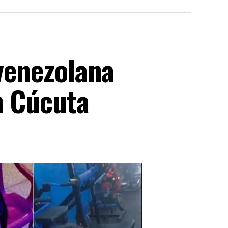
 venezolana
n Cúcuta