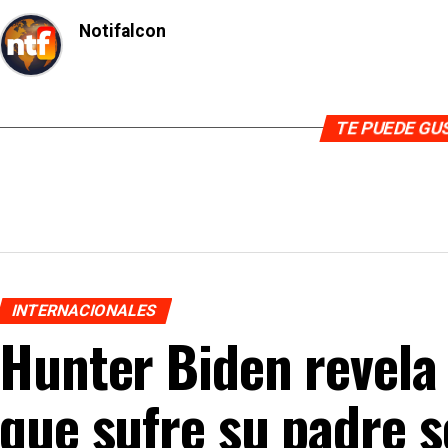
Notifalcon
TE PUEDE G
INTERNACIONALES
Hunter Biden revela
que sufre su padre s