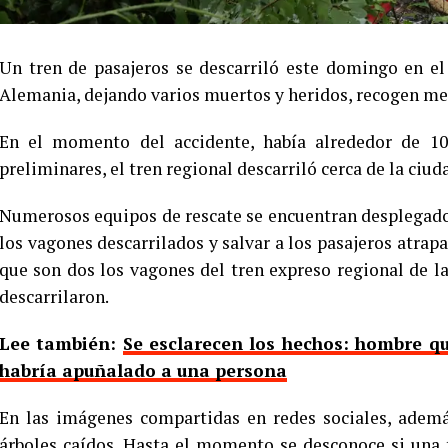
Un tren de pasajeros se descarriló este domingo en e
Alemania, dejando varios muertos y heridos, recogen me
En el momento del accidente, había alrededor de 10
preliminares, el tren regional descarriló cerca de la ciu
Numerosos equipos de rescate se encuentran desplegados 
los vagones descarrilados y salvar a los pasajeros atrap
que son dos los vagones del tren expreso regional de l
descarrilaron.
Lee también:
Se esclarecen los hechos: hombre q
habría apuñalado a una persona
En las imágenes compartidas en redes sociales, ademá
árboles caídos. Hasta el momento se desconoce si una 