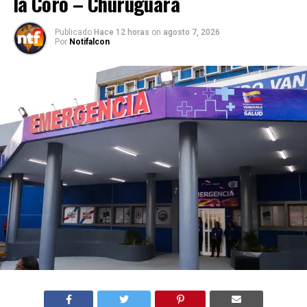
la Coro – Churuguara
Publicado
Hace 12 horas
on
agosto 7, 2026
Por
Notifalcon