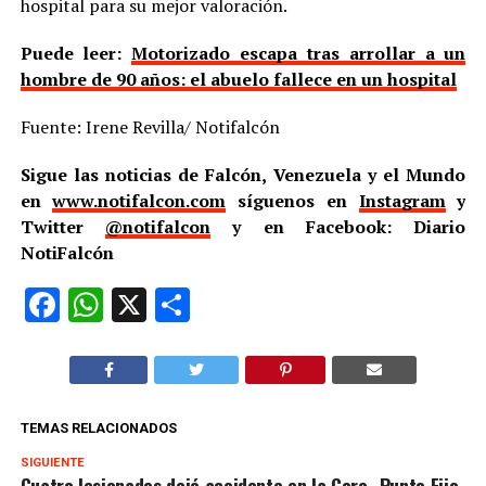
hospital para su mejor valoración.
Puede leer:
Motorizado escapa tras arrollar a un
hombre de 90 años: el abuelo fallece en un hospital
Fuente: Irene Revilla/ Notifalcón
Sigue las noticias de Falcón, Venezuela y el Mundo
en
www.notifalcon.com
síguenos en
Instagram
y
Twitter
@notifalcon
y en Facebook: Diario
NotiFalcón
Facebook
WhatsApp
X
Compartir
TEMAS RELACIONADOS
SIGUIENTE
Cuatro lesionados dejó accidente en la Coro- Punto Fijo