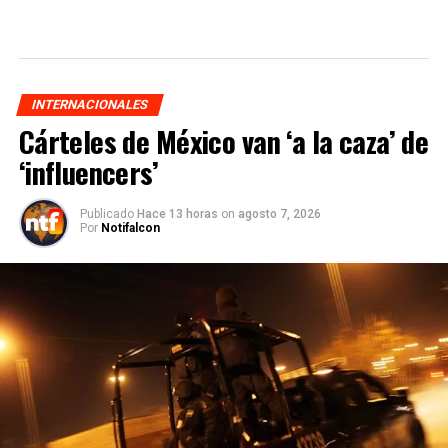
INTERNACIONALES
Cárteles de México van ‘a la caza’ de
‘influencers’
Publicado
Hace 13 horas
on
agosto 7, 2026
Por
Notifalcon