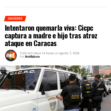
SUCESOS
Intentaron quemarla viva: Cicpc
captura a madre e hijo tras atroz
ataque en Caracas
Publicado
Hace 16 horas
on
agosto 7, 2026
Por
Notifalcon