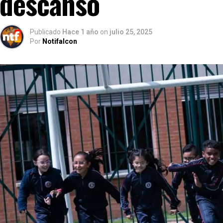
descanso
Publicado
Hace 1 año
on
julio 25, 2025
Por
Notifalcon