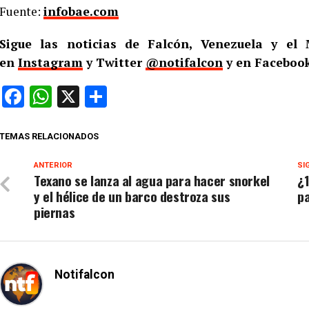
Fuente:
infobae.com
Sigue las noticias de Falcón, Venezuela y e
en
Instagram
y Twitter
@notifalcon
y en Facebook
Facebook
WhatsApp
X
Compartir
TEMAS RELACIONADOS
ANTERIOR
SI
Texano se lanza al agua para hacer snorkel
¿1
y el hélice de un barco destroza sus
pa
piernas
Notifalcon