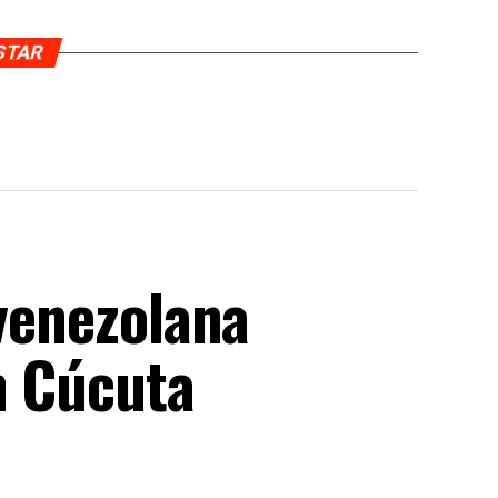
USTAR
 venezolana
n Cúcuta