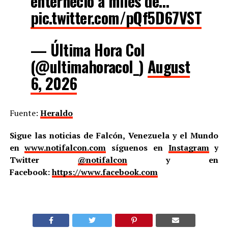
enterneció a miles de…
pic.twitter.com/pQf5D67VST
— Última Hora Col
(@ultimahoracol_)
August
6, 2026
Fuente:
Heraldo
Sigue las noticias de Falcón, Venezuela y el Mundo
en
www.notifalcon.com
síguenos en
Instagram
y
Twitter
@notifalcon
y en
Facebook:
https://www.facebook.com