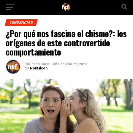
TENDENCIAS
¿Por qué nos fascina el chisme?: los
orígenes de este controvertido
comportamiento
Publicado
Hace 1 año
on
julio 22, 2025
Por
Notifalcon