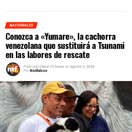
NACIONALES
Conozca a «Yumare», la cachorra
venezolana que sustituirá a Tsunami
en las labores de rescate
Publicado
Hace 15 horas
on
agosto 5, 2026
Por
Notifalcon