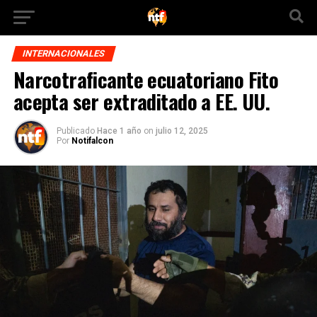
INTERNACIONALES
Narcotraficante ecuatoriano Fito
acepta ser extraditado a EE. UU.
Publicado
Hace 1 año
on
julio 12, 2025
Por
Notifalcon