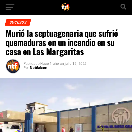
SUCESOS
Murió la septuagenaria que sufrió
quemaduras en un incendio en su
casa en Las Margaritas
Publicado
Hace 1 año
on
julio 15, 2025
Por
Notifalcon