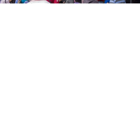
Un caso de corrupción y falsificación de documentos
públicos sacudió un registro en el municipio Libertador
de Caracas, luego que funcionarios del Cuerpo de
Investigaciones Científicas, Penales y Criminalísticas
(Cicpc) detuvieran a una trabajadora.
De acuerdo con el reporte policial, la mujer cobraba
dólares en efectivo a cambio de modificar la filiación
legal de menores de edad.
a involucrada quedó identificada como Arillule Del
Carmen Velásquez Ortega (46), quien aprovechaba su