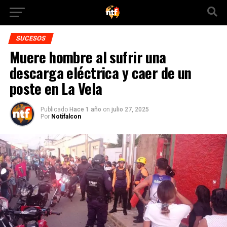
SUCESOS
Muere hombre al sufrir una
descarga eléctrica y caer de un
poste en La Vela
Publicado
Hace 1 año
on
julio 27, 2025
Por
Notifalcon