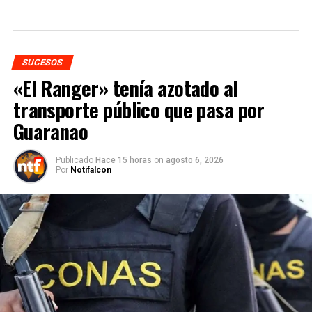
SUCESOS
«El Ranger» tenía azotado al
transporte público que pasa por
Guaranao
Publicado
Hace 15 horas
on
agosto 6, 2026
Por
Notifalcon