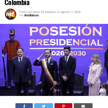
Colombia
Publicado
Hace 59 minutos
on
agosto 7, 2026
Por
Notifalcon