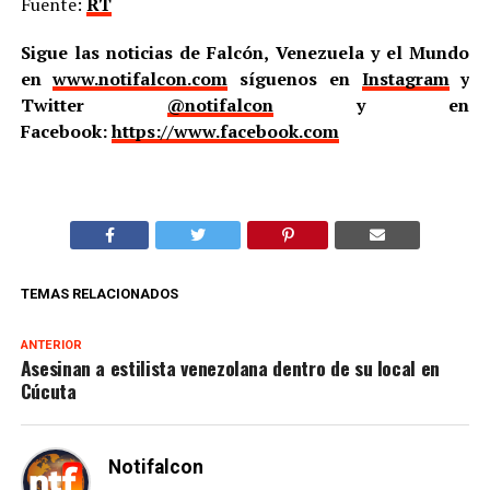
Fuente:
RT
Sigue las noticias de Falcón, Venezuela y el Mundo
en
www.notifalcon.com
síguenos en
Instagram
y
Twitter
@notifalcon
y en
Facebook:
https://www.facebook.com
TEMAS RELACIONADOS
ANTERIOR
Asesinan a estilista venezolana dentro de su local en
Cúcuta
Notifalcon