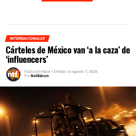
INTERNACIONALES
Cárteles de México van ‘a la caza’ de
‘influencers’
Publicado
Hace 13 horas
on
agosto 7, 2026
Por
Notifalcon