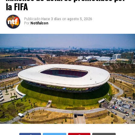
la FIFA
Publicado
Hace 3 días
on
agosto 5, 2026
Por
Notifalcon