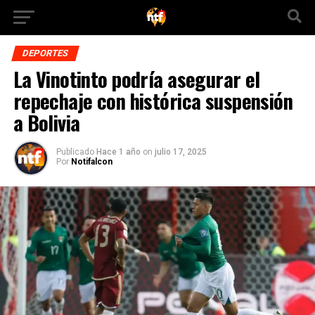
DEPORTES
La Vinotinto podría asegurar el
repechaje con histórica suspensión
a Bolivia
Publicado
Hace 1 año
on
julio 17, 2025
Por
Notifalcon