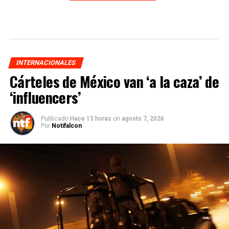
INTERNACIONALES
Cárteles de México van ‘a la caza’ de
‘influencers’
Publicado
Hace 13 horas
on
agosto 7, 2026
Por
Notifalcon