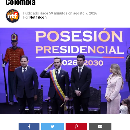
Colombia
Publicado
Hace 59 minutos
on
agosto 7, 2026
Por
Notifalcon