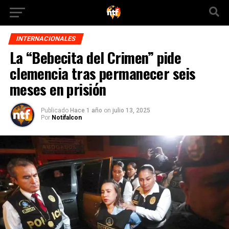
INTERNACIONALES
La “Bebecita del Crimen” pide
clemencia tras permanecer seis
meses en prisión
Publicado
Hace 1 año
on
julio 13, 2025
Por
Notifalcon