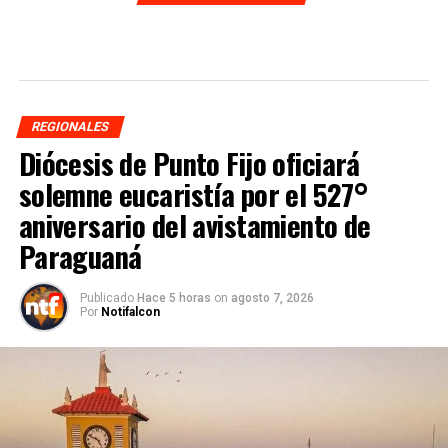
REGIONALES
Diócesis de Punto Fijo oficiará
solemne eucaristía por el 527°
aniversario del avistamiento de
Paraguaná
Publicado
Hace 5 horas
on
agosto 7, 2026
Por
Notifalcon