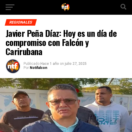
REGIONALES
Javier Peña Díaz: Hoy es un día de
compromiso con Falcón y
Carirubana
Publicado
Hace 1 año
on
julio 27, 2025
Por
Notifalcon