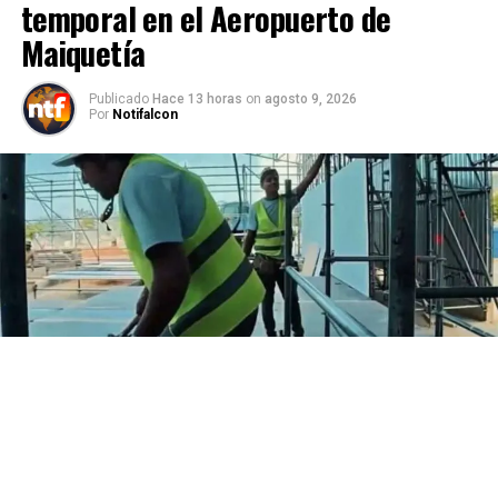
temporal en el Aeropuerto de
Maiquetía
Publicado
Hace 13 horas
on
agosto 9, 2026
Por
Notifalcon
La presidenta encargada Delcy Rodríguez, informó este