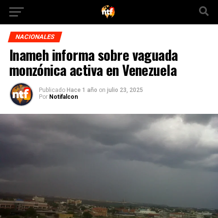
NACIONALES
Inameh informa sobre vaguada
monzónica activa en Venezuela
Publicado
Hace 1 año
on
julio 23, 2025
Por
Notifalcon