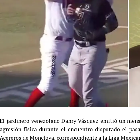
El jardinero venezolano Danry Vásquez emitió un mensa
agresión física durante el encuentro disputado el pa
Acereros de Monclova, correspondiente a la Liga Mexica