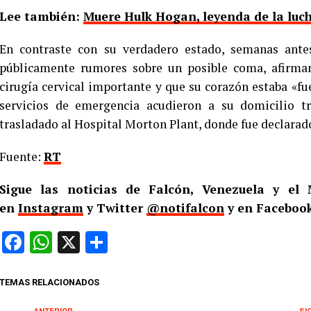
Lee también:
Muere Hulk Hogan, leyenda de la luch
En contraste con su verdadero estado, semanas ant
públicamente rumores sobre un posible coma, afirma
cirugía cervical importante y que su corazón estaba «fu
servicios de emergencia acudieron a su domicilio tr
trasladado al Hospital Morton Plant, donde fue declarad
Fuente:
RT
Sigue las noticias de Falcón, Venezuela y e
en
Instagram
y Twitter
@notifalcon
y en Facebook
Facebook
WhatsApp
X
Compartir
TEMAS RELACIONADOS