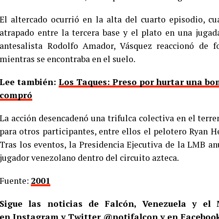
El altercado ocurrió en la alta del cuarto episodio, 
atrapado entre la tercera base y el plato en una jugad
antesalista Rodolfo Amador, Vásquez reaccionó de f
mientras se encontraba en el suelo.
Lee también:
Los Taques: Preso por hurtar una bo
compró
La acción desencadenó una trifulca colectiva en el terre
para otros participantes, entre ellos el pelotero Ryan H
Tras los eventos, la Presidencia Ejecutiva de la LMB a
jugador venezolano dentro del circuito azteca.
Fuente:
2001
Sigue las noticias de Falcón, Venezuela y e
en
Instagram
y Twitter
@notifalcon
y en Faceboo