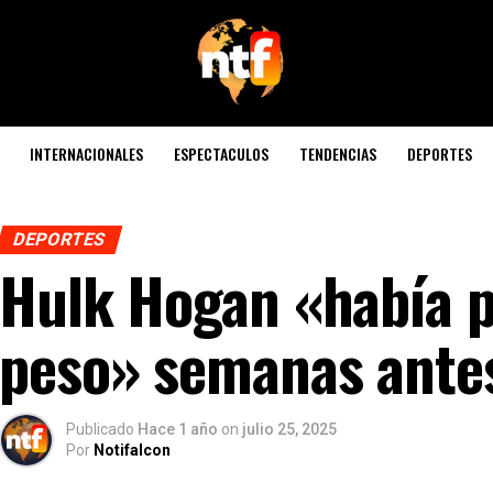
INTERNACIONALES
ESPECTACULOS
TENDENCIAS
DEPORTES
DEPORTES
Hulk Hogan «había 
peso» semanas ante
Publicado
Hace 1 año
on
julio 25, 2025
Por
Notifalcon