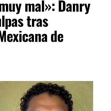
 muy mal»: Danry
lpas tras
 Mexicana de