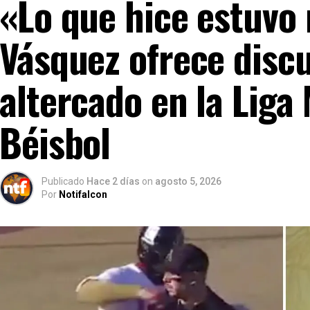
«Lo que hice estuvo
Vásquez ofrece discu
altercado en la Liga
Béisbol
Publicado
Hace 2 días
on
agosto 5, 2026
Por
Notifalcon