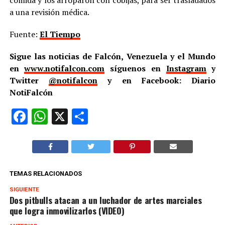
comida y los arroparon con cobijas, para ser trasladados
a una revisión médica.
Fuente:
El Tiempo
Sigue las noticias de Falcón, Venezuela y el Mundo
en
www.notifalcon.com
síguenos en
Instagram
y
Twitter
@notifalcon
y en Facebook: Diario
NotiFalcón
Facebook
WhatsApp
X
Compartir
TEMAS RELACIONADOS
SIGUIENTE
Dos pitbulls atacan a un luchador de artes marciales
que logra inmovilizarlos (VIDEO)