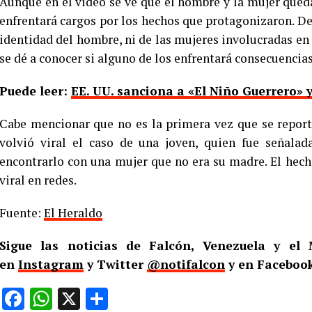
Aunque en el video se ve que el hombre y la mujer qued
enfrentará cargos por los hechos que protagonizaron. D
identidad del hombre, ni de las mujeres involucradas en 
se dé a conocer si alguno de los enfrentará consecuencias
Puede leer:
EE. UU. sanciona a «El Niño Guerrero» y
Cabe mencionar que no es la primera vez que se report
volvió viral el caso de una joven, quien fue señalad
encontrarlo con una mujer que no era su madre. El hec
viral en redes.
Fuente:
El Heraldo
Sigue las noticias de Falcón, Venezuela y e
en
Instagram
y Twitter
@notifalcon
y en Facebook
Facebook
WhatsApp
X
Compartir