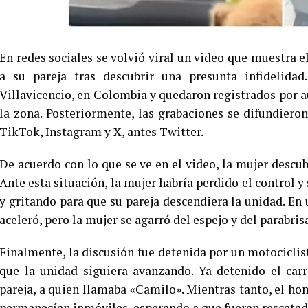
En redes sociales se volvió viral un video que muestra
a su pareja tras descubrir una presunta infidelida
Villavicencio, en Colombia y quedaron registrados por 
la zona. Posteriormente, las grabaciones se difundiero
TikTok, Instagram y X, antes Twitter.
De acuerdo con lo que se ve en el video, la mujer descub
Ante esta situación, la mujer habría perdido el control y
y gritando para que su pareja descendiera la unidad. En 
aceleró, pero la mujer se agarró del espejo y del parabris
Finalmente, la discusión fue detenida por un motociclist
que la unidad siguiera avanzando. Ya detenido el carr
pareja, a quien llamaba «Camilo». Mientras tanto, el ho
permanecían inmóviles, esperando a que fueran rescatad