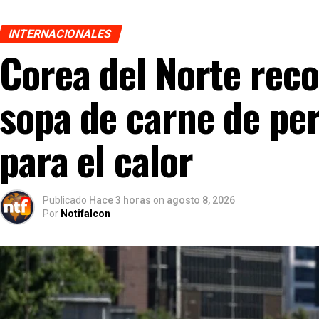
INTERNACIONALES
Corea del Norte re
sopa de carne de pe
para el calor
Publicado
Hace 3 horas
on
agosto 8, 2026
Por
Notifalcon