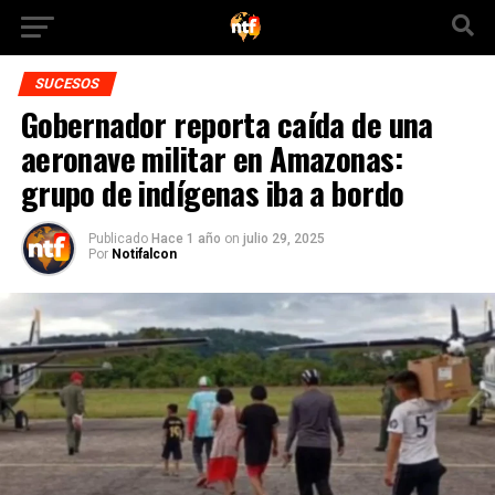
SUCESOS
Gobernador reporta caída de una
aeronave militar en Amazonas:
grupo de indígenas iba a bordo
Publicado
Hace 1 año
on
julio 29, 2025
Por
Notifalcon