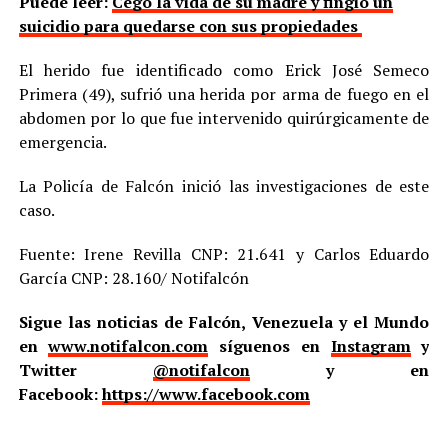
Puede leer:
Cegó la vida de su madre y fingió un
suicidio para quedarse con sus propiedades
El herido fue identificado como Erick José Semeco
Primera (49), sufrió una herida por arma de fuego en el
abdomen por lo que fue intervenido quirúrgicamente de
emergencia.
La Policía de Falcón inició las investigaciones de este
caso.
Fuente: Irene Revilla CNP: 21.641 y Carlos Eduardo
García CNP: 28.160/ Notifalcón
Sigue las noticias de Falcón, Venezuela y el Mundo
en
www.notifalcon.com
síguenos en
Instagram
y
Twitter
@notifalcon
y en
Facebook:
https://www.facebook.com