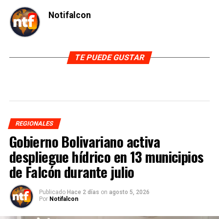
Notifalcon
TE PUEDE GUSTAR
REGIONALES
Gobierno Bolivariano activa
despliegue hídrico en 13 municipios
de Falcón durante julio
Publicado
Hace 2 días
on
agosto 5, 2026
Por
Notifalcon