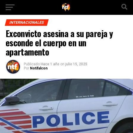
INTERNACIONALES
Exconvicto asesina a su pareja y
esconde el cuerpo en un
apartamento
Publicado
Hace 1 año
on
julio 15, 2025
Por
Notifalcon