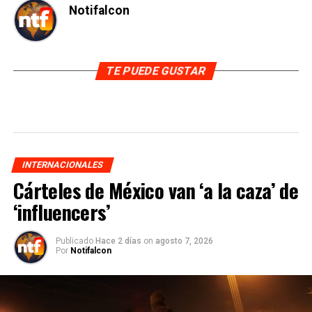
Notifalcon
TE PUEDE GUSTAR
INTERNACIONALES
Cárteles de México van ‘a la caza’ de
‘influencers’
Publicado
Hace 2 días
on
agosto 7, 2026
Por
Notifalcon