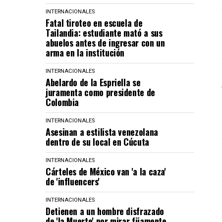
INTERNACIONALES
Fatal tiroteo en escuela de
Tailandia: estudiante mató a sus
abuelos antes de ingresar con un
arma en la institución
INTERNACIONALES
Abelardo de la Espriella se
juramenta como presidente de
Colombia
INTERNACIONALES
Asesinan a estilista venezolana
dentro de su local en Cúcuta
INTERNACIONALES
Cárteles de México van 'a la caza'
de 'influencers'
INTERNACIONALES
Detienen a un hombre disfrazado
de 'la Muerte' por mirar fijamente