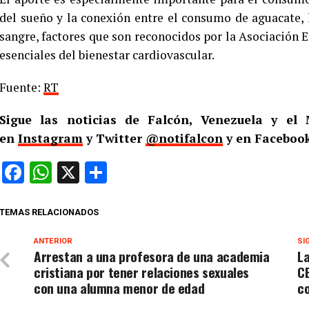
del sueño y la conexión entre el consumo de aguacate, la
sangre, factores que son reconocidos por la Asociació
esenciales del bienestar cardiovascular.
Fuente:
RT
Sigue las noticias de Falcón, Venezuela y e
en
Instagram
y Twitter
@notifalcon
y en Facebook
Facebook
WhatsApp
X
Compartir
TEMAS RELACIONADOS
ANTERIOR
SI
Arrestan a una profesora de una academia
La
cristiana por tener relaciones sexuales
C
con una alumna menor de edad
co