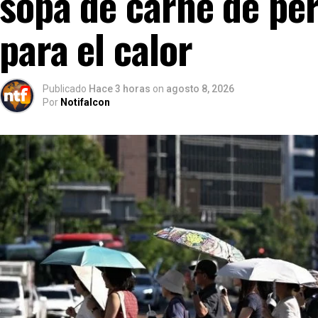
sopa de carne de pe
para el calor
Publicado
Hace 3 horas
on
agosto 8, 2026
Por
Notifalcon