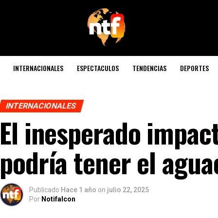
INTERNACIONALES
ESPECTACULOS
TENDENCIAS
DEPORTES
INTERNACIONALES
El inesperado impact
podría tener el agua
Publicado
Hace 1 año
on
julio 22, 2025
Por
Notifalcon