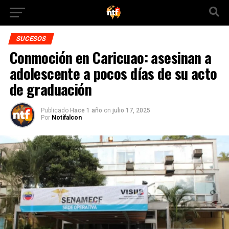
SUCESOS
Conmoción en Caricuao: asesinan a
adolescente a pocos días de su acto
de graduación
Publicado
Hace 1 año
on
julio 17, 2025
Por
Notifalcon