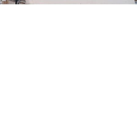
Punto Fijo, estado Falcón.- En una casa del Sector
Bolívar de Punto Fijo, cayó muerto un hombre que
presuntamente es el que atracó una buseta de la ruta
Los Rosales- Punta Cardón- Centro, este lunes 3 de
agosto.