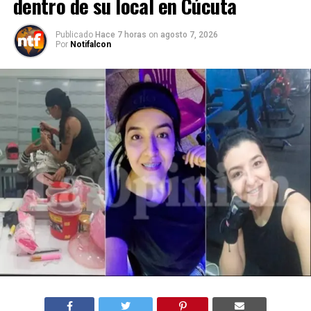
dentro de su local en Cúcuta
Publicado
Hace 7 horas
on
agosto 7, 2026
Por
Notifalcon