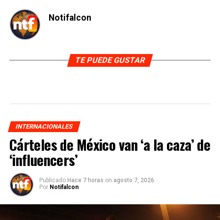
Notifalcon
TE PUEDE GUSTAR
INTERNACIONALES
Cárteles de México van ‘a la caza’ de
‘influencers’
Publicado
Hace 7 horas
on
agosto 7, 2026
Por
Notifalcon