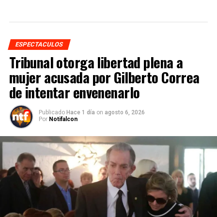
ESPECTACULOS
Tribunal otorga libertad plena a
mujer acusada por Gilberto Correa
de intentar envenenarlo
Publicado
Hace 1 día
on
agosto 6, 2026
Por
Notifalcon