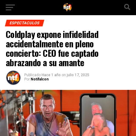
ESPECTACULOS
Coldplay expone infidelidad
accidentalmente en pleno
concierto: CEO fue captado
abrazando a su amante
Publicado
Hace 1 año
on
julio 17, 2025
Por
Notifalcon