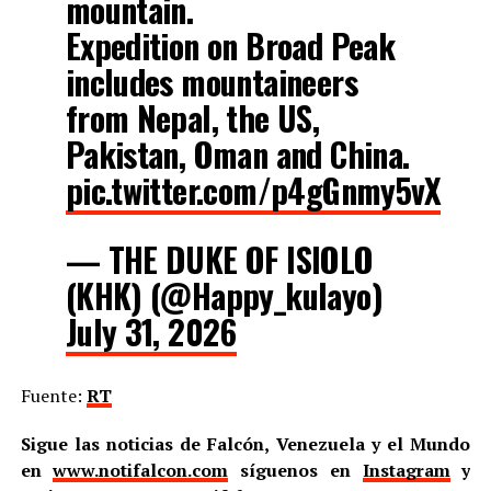
Expedition on Broad Peak
includes mountaineers
from Nepal, the US,
Pakistan, Oman and China.
pic.twitter.com/p4gGnmy5vX
— THE DUKE OF ISIOLO
(KHK) (@Happy_kulayo)
July 31, 2026
Fuente:
RT
Sigue las noticias de Falcón, Venezuela y el Mundo
en
www.notifalcon.com
síguenos en
Instagram
y
Twitter
@notifalcon
y en