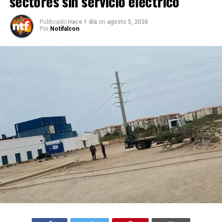
sectores sin servicio eléctrico
Publicado
Hace 1 día
on
agosto 5, 2026
Por
Notifalcon