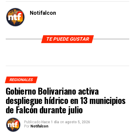
Notifalcon
TE PUEDE GUSTAR
REGIONALES
Gobierno Bolivariano activa
despliegue hídrico en 13 municipios
de Falcón durante julio
Publicado
Hace 1 día
on
agosto 5, 2026
Por
Notifalcon