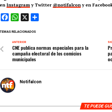
en
Instagram
y Twitter
@notifalcon
y en Facebook
Facebook
WhatsApp
X
Compartir
TEMAS RELACIONADOS
ANTERIOR
SI
CNE publica normas especiales para la
Pr
campaña electoral de los comicios
pa
municipales
o
Notifalcon
TE PUEDE G