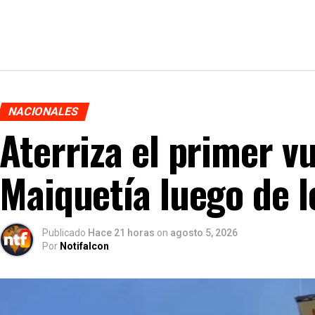
NACIONALES
Aterriza el primer v
Maiquetía luego de 
Publicado
Hace 21 horas
on
agosto 5, 2026
Por
Notifalcon