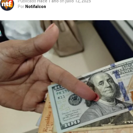
Publicado
Hace 1 año
on
julio 12, 2025
Por
Notifalcon