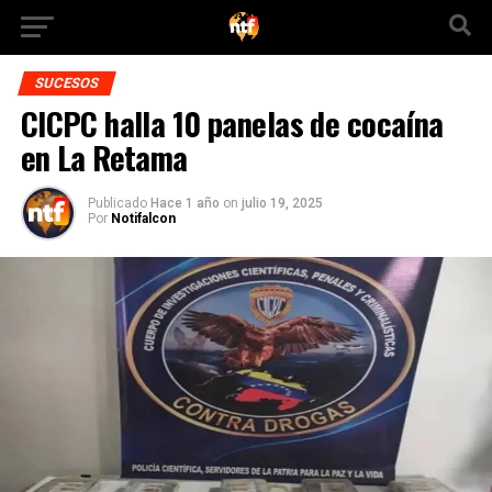
SUCESOS
CICPC halla 10 panelas de cocaína
en La Retama
Publicado
Hace 1 año
on
julio 19, 2025
Por
Notifalcon