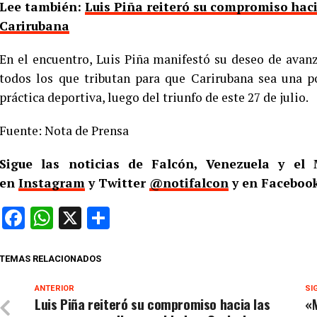
Lee también:
Luis Piña reiteró su compromiso hac
Carirubana
En el encuentro, Luis Piña manifestó su deseo de avan
todos los que tributan para que Carirubana sea una p
práctica deportiva, luego del triunfo de este 27 de julio.
Fuente: Nota de Prensa
Sigue las noticias de Falcón, Venezuela y e
en
Instagram
y Twitter
@notifalcon
y en Facebook
Facebook
WhatsApp
X
Compartir
TEMAS RELACIONADOS
ANTERIOR
SI
Luis Piña reiteró su compromiso hacia las
«M