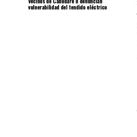
Vecinos de Cabudare II denuncian
vulnerabilidad del tendido eléctrico